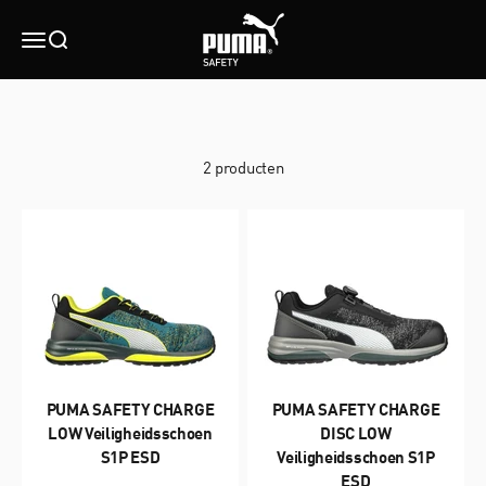
Naar inhoud
PUMA SAFETY
Menu
Zoeken
2 producten
PUMA SAFETY CHARGE
PUMA SAFETY CHARGE
LOW Veiligheidsschoen
DISC LOW
S1P ESD
Veiligheidsschoen S1P
ESD