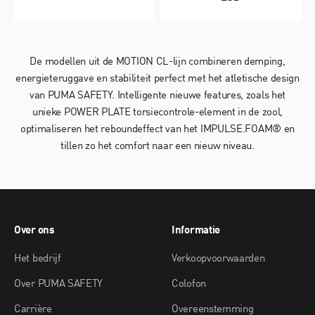
De modellen uit de MOTION CL-lijn combineren demping,
energieteruggave en stabiliteit perfect met het atletische design
van PUMA SAFETY. Intelligente nieuwe features, zoals het
unieke POWER PLATE torsiecontrole-element in de zool,
optimaliseren het reboundeffect van het IMPULSE.FOAM® en
tillen zo het comfort naar een nieuw niveau.
Over ons
Informatie
Het bedrijf
Verkoopvoorwaarden
Over PUMA SAFETY
Colofon
Carrière
Overeenstemming