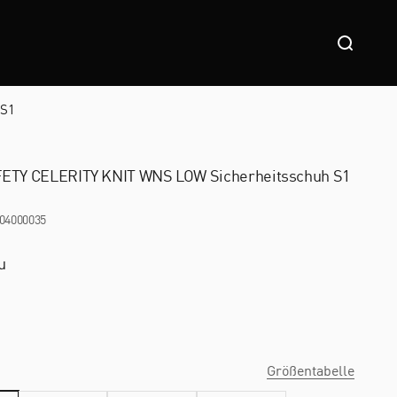
Suche
 S1
ETY CELERITY KNIT WNS LOW Sicherheitsschuh S1
04000035
u
Größentabelle