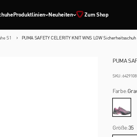
chuhe
Produktlinien
Neuheiten
Zum Shop
uhe S1
PUMA SAFETY CELERITY KNIT WNS LOW Sicherheitsschuh
PUMA SAF
SKU: 6429108
Farbe:
Gra
Grau
Größe:
35