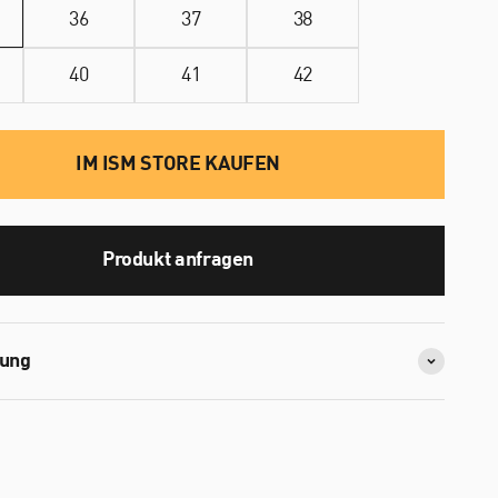
36
37
38
40
41
42
IM ISM STORE KAUFEN
Produkt anfragen
bung