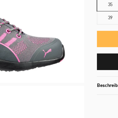
35
39
Beschrei