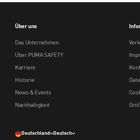
Über uns
Info
Das Unternehmen
Ver
Über PUMA SAFETY
Imp
Karriere
Konf
Historie
Date
News & Events
Cook
Nachhaltigkeit
Größ
Deutschland
Deutsch