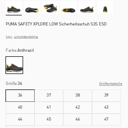
PUMA SAFETY XPLORE LOW Sicherheitsschuh S3S ESD
SKU: 645630806000036
Farbe:
Anthrazit
Anthrazit
Größe:
36
Größentabelle
36
37
38
39
40
41
42
43
44
45
46
47