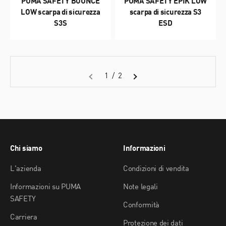
PUMA SAFETY BOUNCE
PUMA SAFETY EPIK LOW
LOW scarpa di sicurezza
scarpa di sicurezza S3
S3S
ESD
1 / 2
Chi siamo
Informazioni
L'azienda
Condizioni di vendita
Informazioni su PUMA
Note legali
SAFETY
Conformità
Carriera
Protezione dei dati